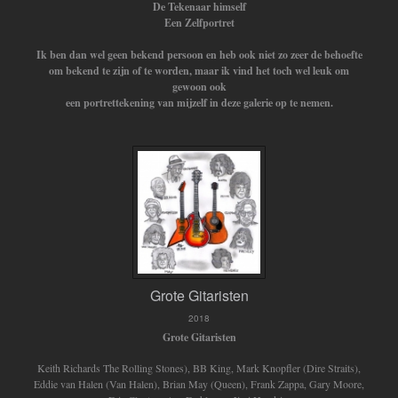
De Tekenaar himself
Een Zelfportret
Ik ben dan wel geen bekend persoon en heb ook niet zo zeer de behoefte
om bekend te zijn of te worden, maar ik vind het toch wel leuk om
gewoon ook
een portrettekening van mijzelf in deze galerie op te nemen.
Grote Gitaristen
2018
Grote Gitaristen
Keith Richards The Rolling Stones), BB King, Mark Knopfler (Dire Straits),
Eddie van Halen (Van Halen), Brian May (Queen), Frank Zappa, Gary Moore,