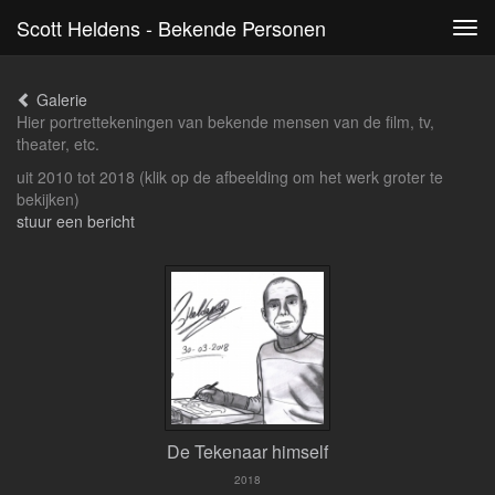
Scott Heldens - Bekende Personen
Tog
navi
Galerie
Hier portrettekeningen van bekende mensen van de film, tv,
theater, etc.
uit 2010 tot 2018
(klik op de afbeelding om het werk groter te
bekijken)
stuur een bericht
De Tekenaar himself
2018