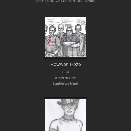
Eric Clapton, Ace Frehley en Jimi Hendrix.
Rowwen Hèze
2018
Rowwen Hèze
Limburgse band