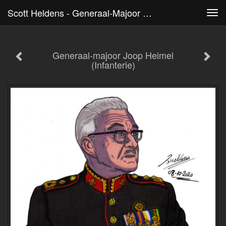
Scott Heldens - Generaal-Majoor Joop Heimel (Infanterie)
Tog
navi
Generaal-majoor Joop Heimel
(Infanterie)