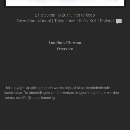
21 x 30 cm, © 2011, niet te koop
Tweedimensionaal | Tekenkunst | Stift / Krijt / Potlood
Landhuis Elstwout
Overveen
Het copyright op alle getoonde werken berust bij de desbetreffende
kunstenaar. De afbeeldingen van de werken mogen niet gebruikt worden
zonder schriftelijke toestemming.